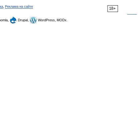
ка
,
Реклама на сайте
18+
omla,
Drupal,
WordPress, MODx.