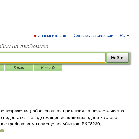
Запомнить сайт
Словарь на свой сайт
RU
едии на Академике
Найти!
Книги
Игры ⚽
кое возражение) обоснованная претензия на низкое качество
ие недостатки, ненадлежащее исполнение одной из сторон
тв с требованием возмещения убытков. Р.&#8230; …
ава