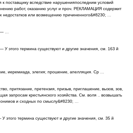
я к поставщику вследствие нарушенияпоследним условий
лнению работ, оказанию услуг и проч. РЕКЛАМАЦИЯ содержит
х недостатков или возмещению причиненного&#8230; …
— …
— У этого термина существуют и другие значения, см. 163 й
ние, иеремиада, элегия; прошение, апелляция. Ср …
тво, притязание, претензия, призыв, приглашение, вызов, зов,
щая запросам крестьянского хозяйства. См. воля .. возвышать
инонимов и сходных по смыслу&#8230; …
 У этого термина существуют и другие значения, см. 35 й