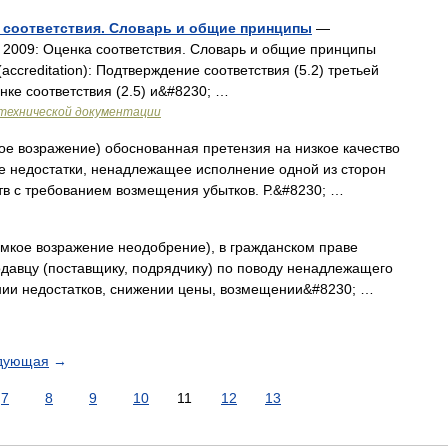
а соответствия. Словарь и общие принципы
—
2009: Оценка соответствия. Словарь и общие принципы
accreditation): Подтверждение соответствия (5.2) третьей
нке соответствия (2.5) и&#8230; …
технической документации
кое возражение) обоснованная претензия на низкое качество
ие недостатки, ненадлежащее исполнение одной из сторон
тв с требованием возмещения убытков. Р.&#8230; …
ромкое возражение неодобрение), в гражданском праве
родавцу (поставщику, подрядчику) по поводу ненадлежащего
ении недостатков, снижении цены, возмещении&#8230; …
дующая
→
7
8
9
10
11
12
13