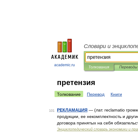
Словари и энциклоп
academic.ru
Толкования
Переводы
претензия
Толкование
Перевод
Книги
РЕКЛАМАЦИЯ
— (лат. reclamatio гром
101
продукции, ее некомплектность и друг
договора принятых на себя обязательс
Энциклопедический словарь экономики и пр