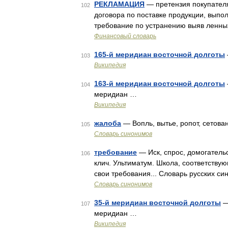
РЕКЛАМАЦИЯ
— претензия покупател
102
договора по поставке продукции, выпо
требование по устранению выяв ленны
Финансовый словарь
165-й меридиан восточной долготы
103
Википедия
163-й меридиан восточной долготы
104
меридиан …
Википедия
жалоба
— Вопль, вытье, ропот, сетова
105
Словарь синонимов
требование
— Иск, спрос, домогательс
106
клич. Ультиматум. Школа, соответствую
свои требования... Словарь русских с
Словарь синонимов
35-й меридиан восточной долготы
—
107
меридиан …
Википедия