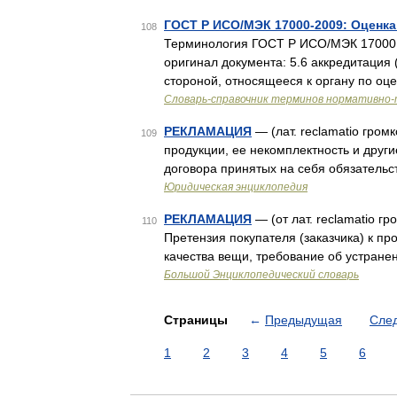
ГОСТ Р ИСО/МЭК 17000-2009: Оценк
108
Терминология ГОСТ Р ИСО/МЭК 17000 
оригинал документа: 5.6 аккредитация (
стороной, относящееся к органу по оце
Словарь-справочник терминов нормативно-
РЕКЛАМАЦИЯ
— (лат. reclamatio гром
109
продукции, ее некомплектность и друг
договора принятых на себя обязательс
Юридическая энциклопедия
РЕКЛАМАЦИЯ
— (от лат. reclamatio г
110
Претензия покупателя (заказчика) к п
качества вещи, требование об устран
Большой Энциклопедический словарь
Страницы
←
Предыдущая
Сле
1
2
3
4
5
6